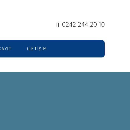
0242 244 20 10
KAYIT
İLETIŞIM