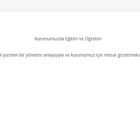
Kurumumuzda Eğitim ve Öğretim
akıl yürüten bir yönetim anlayışıyla ve kurumumuz için mesai gözetmek
im
Menüler
 Sk. No:26, 07040
Anasayfa
a/Antalya
Eğitimlerimiz
20 10