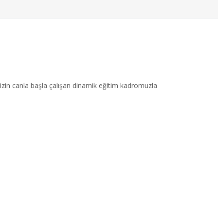
sizin canla başla çalışan dinamik eğitim kadromuzla
Sosyal Medya