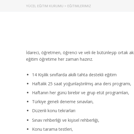
YÜCEL EĞITIM KURUMU
>
EĞITIMLERIMIZ
İdareci, öğretmen, öğrenci ve veli ile bütünleşip ortak 
eğitim öğretime her zaman hazırız.
14 Kişilik sınıflarda akıllı tahta destekli eğitim
Haftalık 25 saat yoğunlaştırılmış ana ders programı,
Haftanın her günü birebir ve grup etüt programları,
İletiş
5. Sınıf
Türkiye geneli deneme sınavları,
6. Sınıf
Düzenli konu tekrarları
Kışla, 47.
7. Sınıf
Sınav rehberliği ve kişisel rehberliği,
Muratpaş
8. Sınıf
Konu tarama testleri,
0242 244 