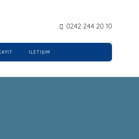
0242 244 20 10
KAYIT
İLETIŞIM