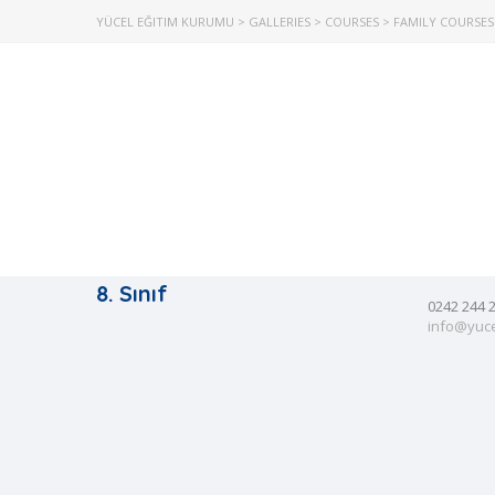
YÜCEL EĞITIM KURUMU
>
GALLERIES
>
COURSES
>
FAMILY COURSES
İletiş
5. Sınıf
6. Sınıf
Kışla, 47.
7. Sınıf
Muratpaş
8. Sınıf
0242 244 
info@yuce