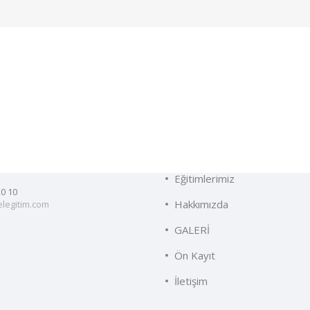
im
Menüler
 Sk. No:26, 07040
Anasayfa
a/Antalya
Eğitimlerimiz
20 10
Hakkımızda
legitim.com
GALERİ
Ön Kayıt
İletişim