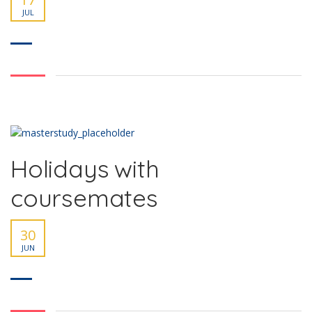
JUL
Eğitimlerimiz
Hakkımızda
GALERİ
Ön Kayıt
İletişim
Holidays with
Sosyal Medya
coursemates
30
JUN