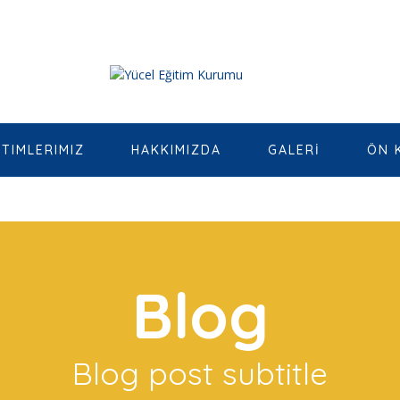
ITIMLERIMIZ
HAKKIMIZDA
GALERİ
ÖN 
Blog
Blog post subtitle