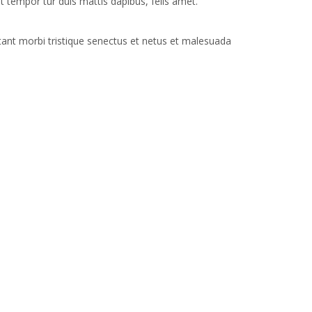
t tempor tur duis mattis dapibus, felis amet.
tant morbi tristique senectus et netus et malesuada
Sosyal Medya