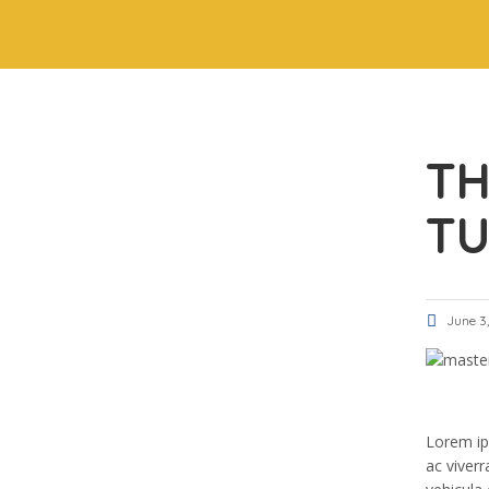
TH
TU
June 3
Lorem ip
ac viverr