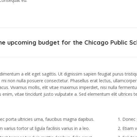
 consequat eu.
he upcoming budget for the Chicago Public Scho
imentum a elit eget sagittis. Ut dignissim sapien feugiat purus tristique
i non nulla posuere consectetur. Phasellus erat lectus, ullamcorper n
cus. Vivamus mollis, elit vitae maximus imperdiet, nisi nulla fermentu
 enim, vitae tincidunt justo vulputate a. Sed elementum elit ultrices t
c porta ultricies urna, faucibus magna dapibus.
Donec p
m varius tortor ut ligula facilisis varius in a leo.
Etiam va