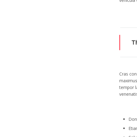
vehicula
T
Cras cond
maximus m
tempor la
venenatis
Done
Etia