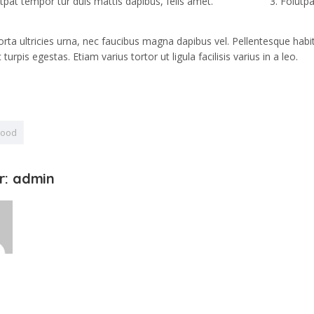
tpat tempor tur duis mattis dapibus, felis amet.
Folutpa
rta ultricies urna, nec faucibus magna dapibus vel. Pellentesque habi
im
Menüler
turpis egestas. Etiam varius tortor ut ligula facilisis varius in a leo.
a, 47. Sk. No:26, 07040
Anasayfa
atpaşa/Antalya
Eğitimlerimiz
 244 20 10
hood
Hakkımızda
@yucelegitim.com
GALERİ
r: admin
Ön Kayıt
İletişim
ıdır