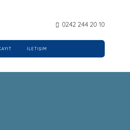
0242 244 20 10
KAYIT
İLETIŞIM