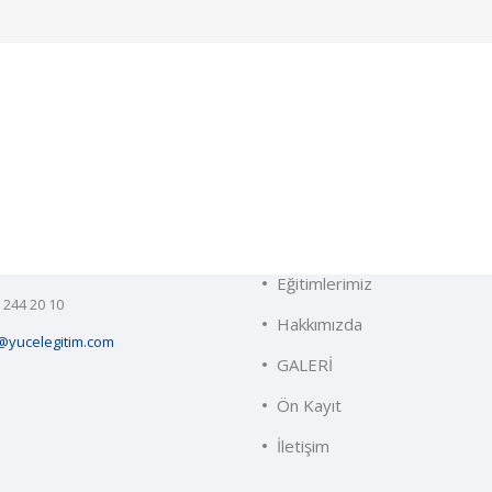
im
Menüler
a, 47. Sk. No:26, 07040
Anasayfa
atpaşa/Antalya
Eğitimlerimiz
 244 20 10
Hakkımızda
@yucelegitim.com
GALERİ
Ön Kayıt
İletişim