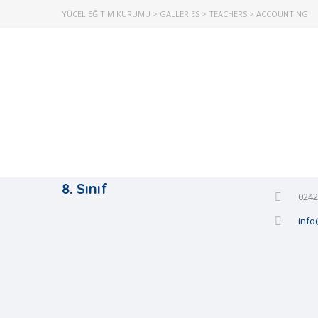
YÜCEL EĞITIM KURUMU
>
GALLERIES
>
TEACHERS
>
ACCOUNTING
İletiş
5. Sınıf
6. Sınıf
Kışl
7. Sınıf
Mur
8. Sınıf
0242
info