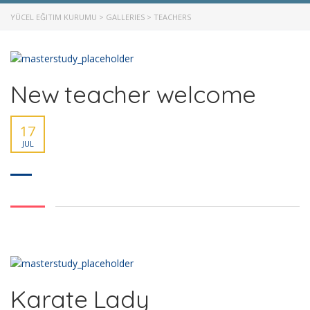
YÜCEL EĞITIM KURUMU
>
GALLERIES
>
TEACHERS
New teacher welcome
17
JUL
5. Sınıf
6. Sınıf
7. Sınıf
8. Sınıf
Karate Lady